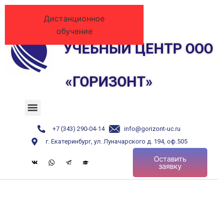
Перейти
к
Дистанционное
содержимому
обучение
У
ЧЕБНЫЙ ЦЕНТР ООО
«ГОРИЗОНТ»
Menu
+7 (343) 290-04-14
info@gorizont-uc.ru
г. Екатеринбург, ул. Луначарского д. 194, оф.505
Оставить
заявку